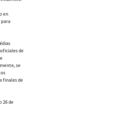
io en
y para
édias
oficiales de
de
rmente, se
los
a finales de
o 26 de