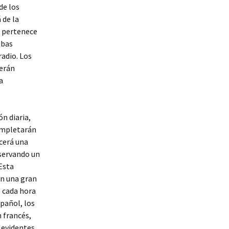
de los
 de la
, pertenece
mbas
radio. Los
serán
a
n diaria,
completarán
ecerá una
eservando un
Esta
en una gran
e cada hora
pañol, los
 francés,
levidentes.