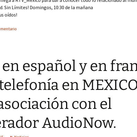
 llega a RTV_México para dar a conocer todo lo relacionado al mun
d. Sin Límites! Domingos, 10:30 de la mañana
us oídos!
omentario
 en español y en fra
 telefonía en MEXICO
asociación con el
rador AudioNow.