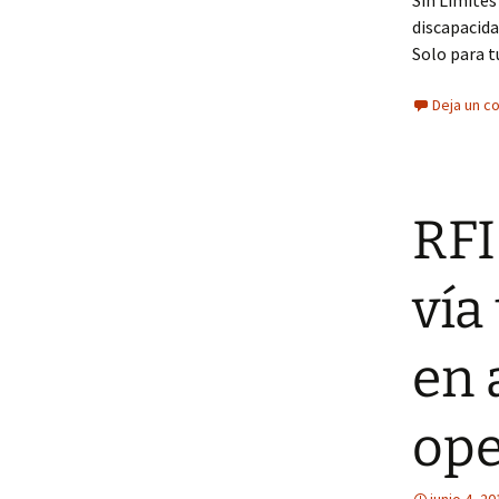
Sin Límites
discapacida
Solo para t
Deja un c
RFI
vía
en 
ope