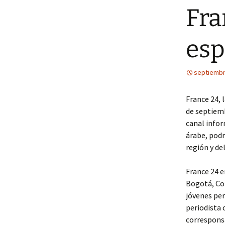
Fra
esp
septiembr
France 24, 
de septiemb
canal infor
árabe, podr
región y de
France 24 e
Bogotá, Co
jóvenes per
periodista 
corresponsa