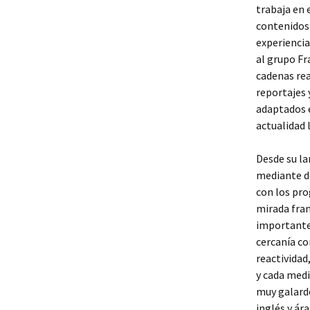
trabaja en 
contenidos 
experiencia
al grupo F
cadenas rea
reportajes 
adaptados e
actualidad 
Desde su la
mediante do
con los pro
mirada fran
importante 
cercanía co
reactividad
y cada medi
muy galard
inglés y ár