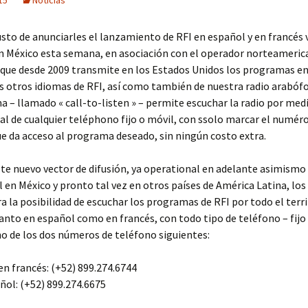
15
Noticias
sto de anunciarles el lanzamiento de RFI en español y en francés v
en México esta semana, en asociación con el operador norteameri
que desde 2009 transmite en los Estados Unidos los programas en
s otros idiomas de RFI, así como también de nuestra radio arabóf
a – llamado « call-to-listen » – permite escuchar la radio por med
cal de cualquier teléphono fijo o móvil, con ssolo marcar el numér
e da acceso al programa deseado, sin ningún costo extra.
ste nuevo vector de difusión, ya operational en adelante asimismo
 en México y pronto tal vez en otros países de América Latina, lo
a la posibilidad de escuchar los programas de RFI por todo el terr
nto en español como en francés, con todo tipo de teléfono – fijo 
o de los dos números de teléfono siguientes:
n francés: (+52) 899.274.6744
ñol: (+52) 899.274.6675