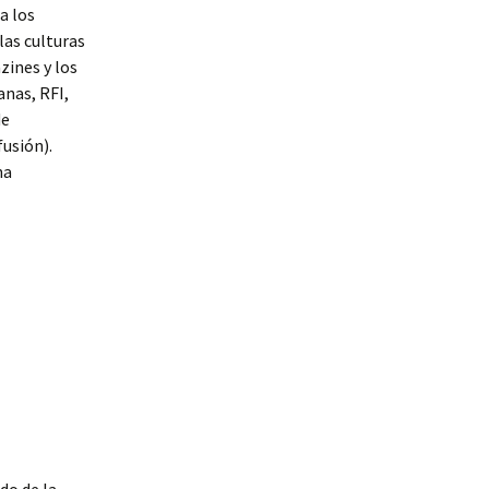
a los
las culturas
zines y los
anas, RFI,
de
fusión).
na