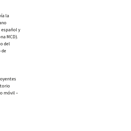
ía la
cano
 español y
ona MCD).
io del
o de
s oyentes
itorio
o móvil –