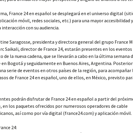
rma, France 24 en español se desplegará en el universo digital (sit
plicación móvil, redes sociales, etc.) para una mayor accesibilidad 
a interacción con su audiencia.
tine Saragosse, presidenta y directora general del grupo France M
c Saikali, director de France 24, estarán presentes en los eventos 
 de la nueva cadena, que se llevarán a cabo en la última semana 
 en Bogotá y seguidamente en Buenos Aires, Argentina. Posterio
una serie de eventos en otros países de la región, para acompañar 
sos de France 24 en español, uno de ellos, en México, previsto par
entes podrán disfrutar de France 24 en español a partir del próxim
, en los paquetes ofrecidos por numerosos operadores de cable
canos, así como por vía digital (france24.com) y aplicación móvil.
rance 24: