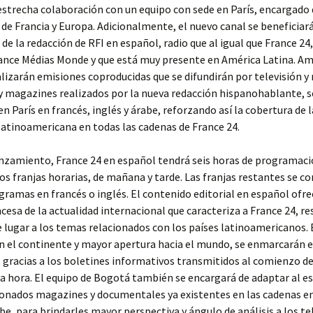
estrecha colaboración con un equipo con sede en París, encargado 
de Francia y Europa. Adicionalmente, el nuevo canal se beneficiará
 de la redacción de RFI en español, radio que al igual que France 24
rance Médias Monde y que está muy presente en América Latina. A
lizarán emisiones coproducidas que se difundirán por televisión y 
y magazines realizados por la nueva redacción hispanohablante, 
n París en francés, inglés y árabe, reforzando así la cobertura de l
latinoamericana en todas las cadenas de France 24.
nzamiento, France 24 en español tendrá seis horas de programació
s franjas horarias, de mañana y tarde. Las franjas restantes se 
gramas en francés o inglés. El contenido editorial en español ofr
cesa de la actualidad internacional que caracteriza a France 24, r
lugar a los temas relacionados con los países latinoamericanos. 
n el continente y mayor apertura hacia el mundo, se enmarcarán 
, gracias a los boletines informativos transmitidos al comienzo d
a hora. El equipo de Bogotá también se encargará de adaptar al es
onados magazines y documentales ya existentes en las cadenas en
abe, para brindarles mayor perspectiva y ángulo de análisis a los te