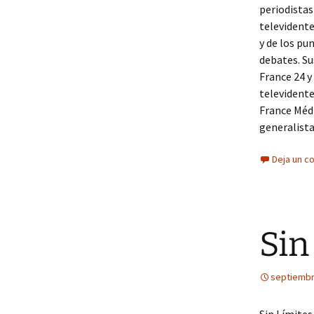
periodistas
televidente
y de los pu
debates. Su
France 24 y
televidente
France Médi
generalis
Deja un c
Sin
septiembr