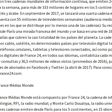
on tres cadenas mundiales de información continua, que emiten 24
s a la semana, para más de 333 millones de hogares en los 5 contine
glés y árabe. En septiembre de 2017, se lanzará una cuarta cadena 
uenta con 55 millones de televidentes semanales (audiencia medid
ses en los que se distribuye por lo menos una de las cadenas). Su re
de París una mirada francesa del mundo y se basa en una red de 1
lías que cubren la casi totalidad de los países del planeta. La cade
por cable, satélite, en determinados países por televisión digital t
eléfonos celulares, tabletas y televisores conectados, así como p
s digitales de France 24, en todos sus idiomas, contabiliza cada m
 consultas y 36,5 millones de videos vistos (promedios de 2016), j
es de abonados en Facebook y Twitter (a abril de 2017). Para cono
 france24.com
France Médias Monde:
rance Médias Monde está compuesto por France 24, la cadena de i
ilingüe; RFI, la radio mundial; y Monte Carlo Doualiya, la radio univ
tres cadenas emiten desde París para los 5 continentes, en 15 idio