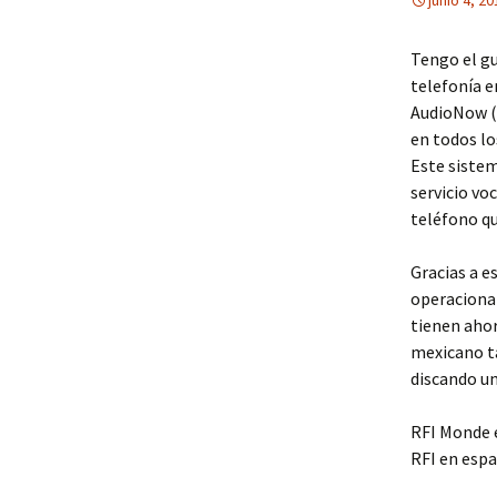
junio 4, 20
Tengo el gu
telefonía 
AudioNow (
en todos lo
Este sistem
servicio vo
teléfono qu
Gracias a e
operacional
tienen ahor
mexicano ta
discando un
RFI Monde e
RFI en espa