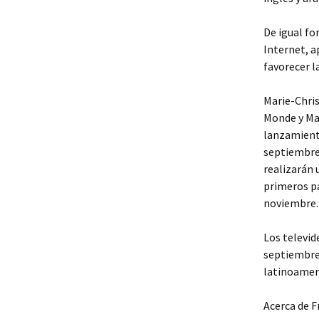
De igual fo
Internet, a
favorecer l
Marie-Chris
Monde y Mar
lanzamiento
septiembre
realizarán 
primeros pa
noviembre.
Los televid
septiembre
latinoameri
Acerca de F