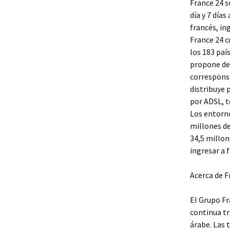
France 24 s
día y 7 día
francés, in
France 24 c
los 183 paí
propone des
corresponsa
distribuye 
por ADSL, t
Los entorno
millones de
34,5 millon
ingresar a
Acerca de 
El Grupo F
continua tr
árabe. Las 