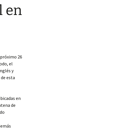
l en
l próximo 26
odo, el
nglés y
 de esta
ubicadas en
ntena de
ado
además