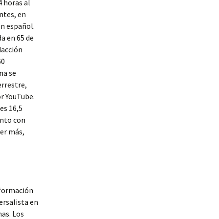
 horas al
ntes, en
en español.
a en 65 de
dacción
60
na se
errestre,
or YouTube.
es 16,5
unto con
cer más,
nformación
ersalista en
mas. Los