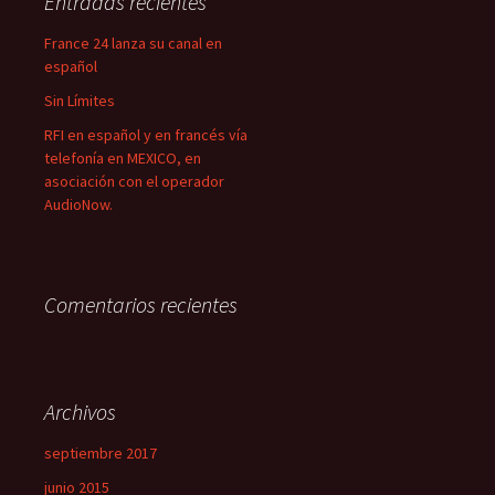
Entradas recientes
r
:
France 24 lanza su canal en
español
Sin Límites
RFI en español y en francés vía
telefonía en MEXICO, en
asociación con el operador
AudioNow.
Comentarios recientes
Archivos
septiembre 2017
junio 2015