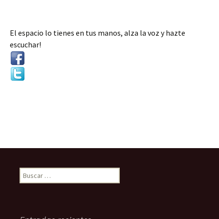
El espacio lo tienes en tus manos, alza la voz y hazte
escuchar!
B
u
s
c
a