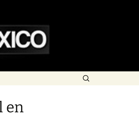
Buscar:
l en