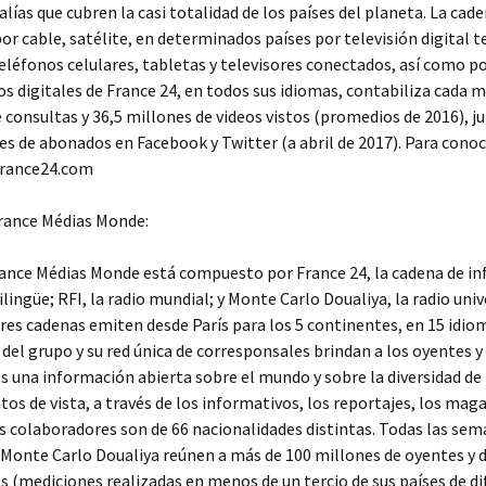
lías que cubren la casi totalidad de los países del planeta. La cade
por cable, satélite, en determinados países por televisión digital t
eléfonos celulares, tabletas y televisores conectados, así como p
s digitales de France 24, en todos sus idiomas, contabiliza cada m
 consultas y 36,5 millones de videos vistos (promedios de 2016), j
es de abonados en Facebook y Twitter (a abril de 2017). Para cono
 france24.com
France Médias Monde:
rance Médias Monde está compuesto por France 24, la cadena de i
ilingüe; RFI, la radio mundial; y Monte Carlo Doualiya, la radio univ
tres cadenas emiten desde París para los 5 continentes, en 15 idio
 del grupo y su red única de corresponsales brindan a los oyentes y 
s una información abierta sobre el mundo y sobre la diversidad de 
ntos de vista, a través de los informativos, los reportajes, los maga
s colaboradores son de 66 nacionalidades distintas. Todas las sem
 Monte Carlo Doualiya reúnen a más de 100 millones de oyentes y 
s (mediciones realizadas en menos de un tercio de sus países de di