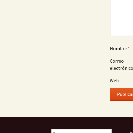
Nombre
*
Correo
electrónic
Web
E
B