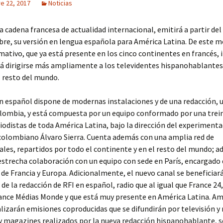
e 22, 2017
Noticias
la cadena francesa de actualidad internacional, emitirá a partir de
re, su versión en lengua española para América Latina. De este m
mativo, que ya está presente en los cinco continentes en francés, i
á dirigirse más ampliamente a los televidentes hispanohablantes
l resto del mundo.
n español dispone de modernas instalaciones y de una redacción, 
lombia, y está compuesta por un equipo conformado por una trei
iodistas de toda América Latina, bajo la dirección del experiment
colombiano Álvaro Sierra. Cuenta además con una amplia red de
les, repartidos por todo el continente y en el resto del mundo; 
estrecha colaboración con un equipo con sede en París, encargado 
de Francia y Europa. Adicionalmente, el nuevo canal se beneficiará
 de la redacción de RFI en español, radio que al igual que France 24
rance Médias Monde y que está muy presente en América Latina. A
lizarán emisiones coproducidas que se difundirán por televisión y 
y magazines realizados por la nueva redacción hispanohablante, 