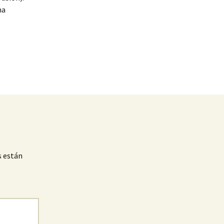
na
s están