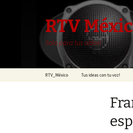
RTV Méxi
Solo para tus oídos!
Saltar
RTV_México
Tus ideas con tu voz!
al
contenido
Comentarios
Fra
esp