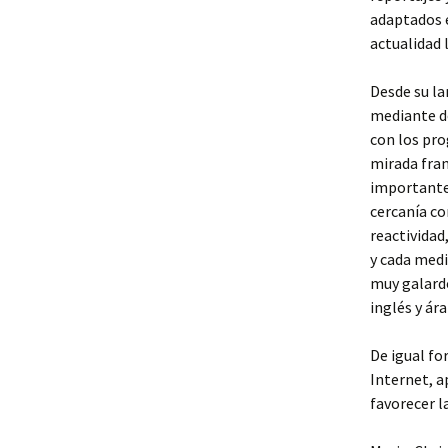
adaptados e
actualidad 
Desde su la
mediante do
con los pro
mirada fran
importante 
cercanía co
reactividad
y cada medi
muy galard
inglés y ár
De igual fo
Internet, a
favorecer l