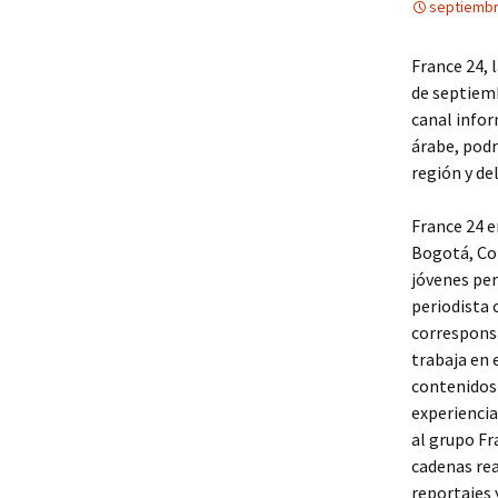
septiembr
France 24, 
de septiemb
canal infor
árabe, podr
región y de
France 24 e
Bogotá, Co
jóvenes per
periodista 
corresponsa
trabaja en 
contenidos 
experiencia
al grupo F
cadenas rea
reportajes 