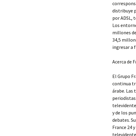
corresponsa
distribuye 
por ADSL, t
Los entorno
millones de
34,5 millon
ingresar a
Acerca de 
El Grupo F
continua tr
árabe. Las 
periodistas
televidente
y de los pu
debates. Su
France 24 y
televidente