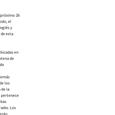
l próximo 26
odo, el
nglés y
 de esta
ubicadas en
ntena de
ado
además
de los
 de la
, pertenece
mbas
radio. Los
serán