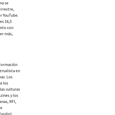
na se
errestre,
or YouTube.
es 16,5
unto con
cer más,
nformación
ersalista en
mas. Los
a los
las culturas
zines y los
anas, RFI,
de
fusión).