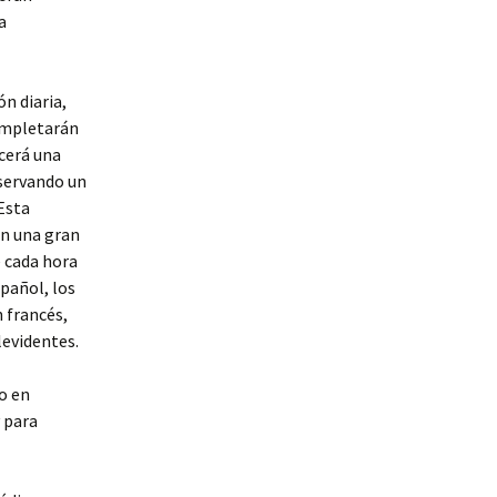
a
n diaria,
completarán
ecerá una
eservando un
Esta
en una gran
e cada hora
pañol, los
 francés,
levidentes.
io en
y para