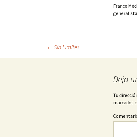
France Médi
generalis
←
Sin Límites
Navegación
de
Deja u
entradas
Tu direcció
marcados 
Comentari