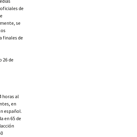
édias
oficiales de
de
rmente, se
los
a finales de
o 26 de
 horas al
ntes, en
en español.
a en 65 de
dacción
60