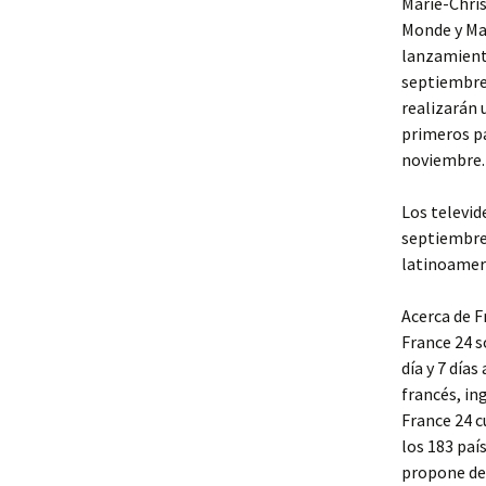
Marie-Chris
Monde y Mar
lanzamiento
septiembre
realizarán 
primeros pa
noviembre.
Los televid
septiembre
latinoameri
Acerca de F
France 24 s
día y 7 día
francés, in
France 24 c
los 183 paí
propone des