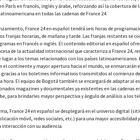
n París en francés, inglés y árabe, reforzando así la cobertura de l
latinoamericana en todas las cadenas de France 24.
nzamiento, France 24 en español tendrá seis horas de programació
s franjas horarias, de mañana y tarde. Las franjas restantes se 
gramas en francés o inglés. El contenido editorial en español ofr
cesa de la actualidad internacional que caracteriza a France 24, r
lugar a los temas relacionados con los países latinoamericanos. 
n el continente y mayor apertura hacia el mundo, se enmarcarán 
, gracias a los boletines informativos transmitidos al comienzo d
a hora. El equipo de Bogotá también se encargará de adaptar al es
onados magazines y documentales ya existentes en las cadenas en
abe, para brindarles mayor perspectiva y ángulo de análisis a los te
rma, France 24 en español se desplegará en el universo digital (sit
plicación móvil, redes sociales, etc.) para una mayor accesibilidad 
a interacción con su audiencia.